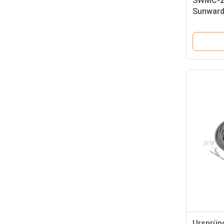
SWMC-2A
Sunward
Ursprün