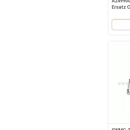
A249900
Ersatz C
LCD064