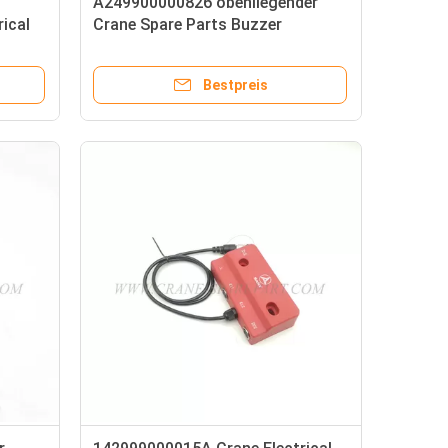
A249900000826 obenliegender
ical
Crane Spare Parts Buzzer
3729050-116-24V
Bestpreis