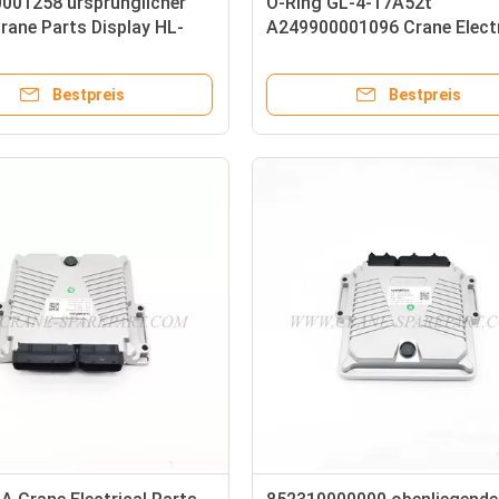
001258 ursprünglicher
O-Ring GL-4-17A52t
rane Parts Display HL-
A249900001096 Crane Electr
-C
Parts Conductive
Bestpreis
Bestpreis