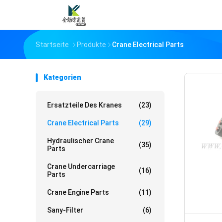
Startseite
Produkte
Crane Electrical Parts
Kategorien
Ersatzteile Des Kranes
(23)
Crane Electrical Parts
(29)
Hydraulischer Crane
(35)
Parts
Crane Undercarriage
(16)
Parts
Crane Engine Parts
(11)
Sany-Filter
(6)