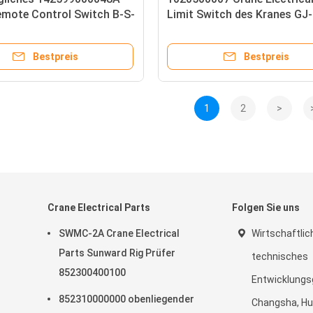
emote Control Switch B-S-
Limit Switch des Kranes GJ
N
Bestpreis
Bestpreis
1
2
>
Crane Electrical Parts
Folgen Sie uns
SWMC-2A Crane Electrical
Wirtschaftlic
Parts Sunward Rig Prüfer
technisches
852300400100
Entwicklungs
852310000000 obenliegender
Changsha, Hu