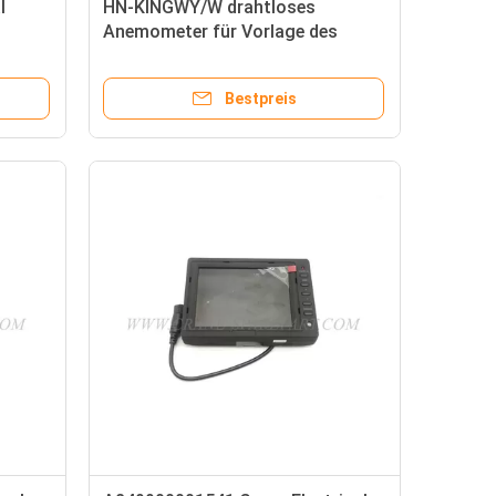
l
HN-KINGWY/W drahtloses
1
Anemometer für Vorlage des
Kranes SANY
Bestpreis