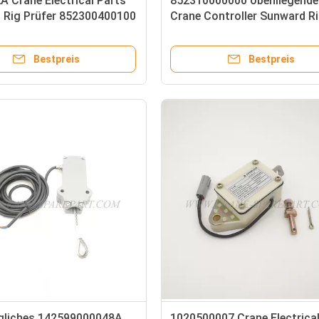
 Crane Electrical Parts
852310000000 obenliegende
 Rig Prüfer 852300400100
Crane Controller Sunward R
SWMC-2
Bestpreis
Bestpreis
gliches 142599000048A
1020500007 Crane Electrical