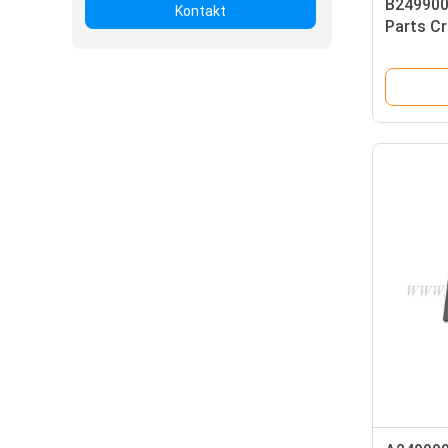
B249900
Kontakt
Parts Cr
2024