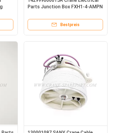
r
142999000015A Crane Electrical
ig
Parts Junction Box FXH1-4-AMPN
Bestpreis
 Parts
130001087 SANY Crane Cable