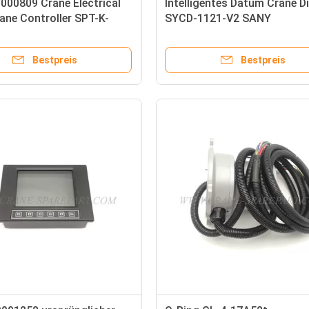
000809 Crane Electrical
Intelligentes Datum Crane D
ane Controller SPT-K-
SYCD-1121-V2 SANY
A810201206090
Bestpreis
Bestpreis