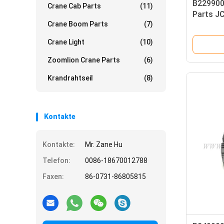
B229900
Crane Cab Parts
(11)
Parts J
Crane Boom Parts
(7)
Operati
Crane Light
(10)
Zoomlion Crane Parts
(6)
Krandrahtseil
(8)
Kontakte
Kontakte:
Mr. Zane Hu
Telefon:
0086-18670012788
Faxen:
86-0731-86805815