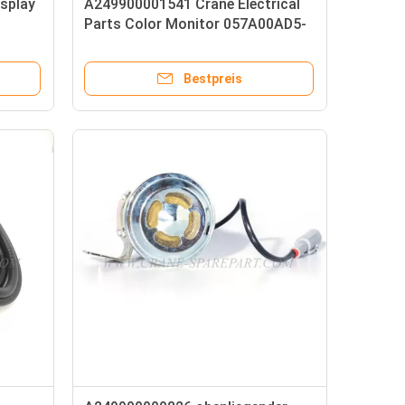
isplay
A249900001541 Crane Electrical
Parts Color Monitor 057A00AD5-
I000
Bestpreis