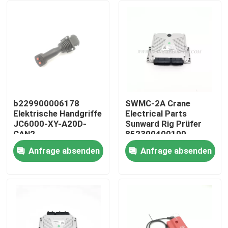
b229900006178
SWMC-2A Crane
Elektrische Handgriffe
Electrical Parts
JC6000-XY-A20D-
Sunward Rig Prüfer
CAN2
852300400100
Anfrage absenden
Anfrage absenden
Startseite
Produkte
Über uns