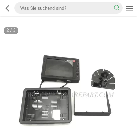
2
/
3