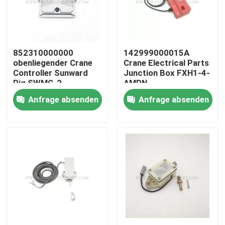
Fabrik Tour
852310000000
142999000015A
Qualitätskontrolle
obenliegender Crane
Crane Electrical Parts
Controller Sunward
Junction Box FXH1-4-
Rig SWMC-2
AMPN
Kontakt
Anfrage absenden
Anfrage absenden
Nachrichten
Referenzen
Ersatzteile des Kranes
Crane Electrical Parts