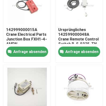
Fabrik Tour
Qualitätskontrolle
142999000015A
Ursprüngliches
Crane Electrical Parts
142599000048A
Junction Box FXH1-4-
Crane Remote Control
Kontakt
AMPN
Switch B-S-5025-TN
Anfrage absenden
Anfrage absenden
Nachrichten
Referenzen
Ersatzteile des Kranes
Crane Electrical Parts