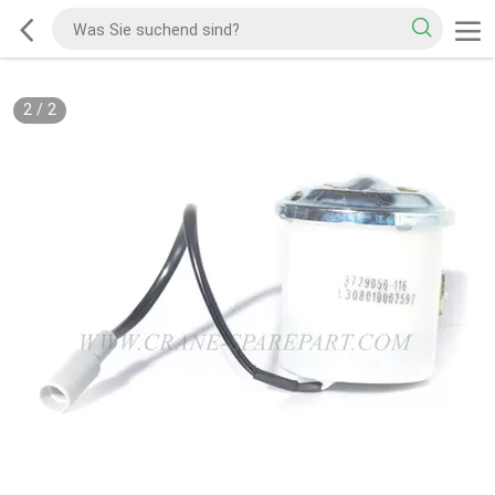
2
/
2