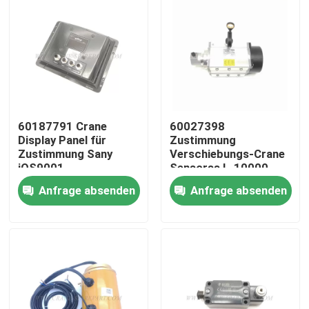
60187791 Crane
60027398
Display Panel für
Zustimmung
Zustimmung Sany
Verschiebungs-Crane
iOS9001
Sensorss L-10000-
24-C2 IOS9001
Anfrage absenden
Anfrage absenden
Startseite
Produkte
Über uns