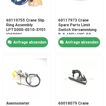
Fabrik Tour
60110755 Crane Slip
60117973 Crane
Ring Assembly
Spare Parts Limit
Qualitätskontrolle
LPTS000-0510-SY01
Switch Versammlung
IOS9001
B-S-1NO+1NC-50
Anfrage absenden
Anfrage absenden
Kontakt
Nachrichten
Referenzen
Ersatzteile des Kranes
Anemometer
60018079 Crane
Crane Electrical Parts