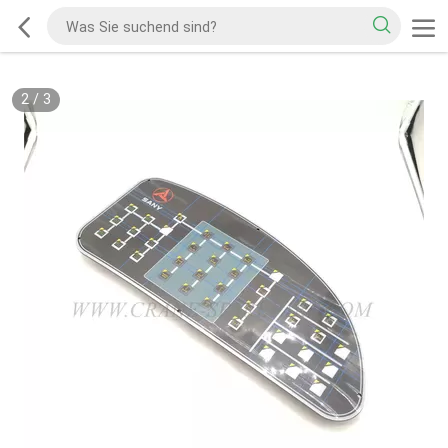
2
/
3