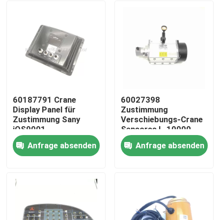
60187791 Crane
60027398
Display Panel für
Zustimmung
Zustimmung Sany
Verschiebungs-Crane
iOS9001
Sensorss L-10000-
24-C2 IOS9001
Anfrage absenden
Anfrage absenden
Startseite
Produkte
Über uns