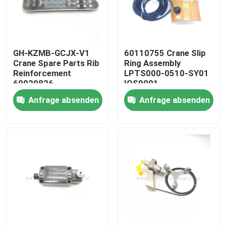
Fabrik Tour
GH-KZMB-GCJX-V1
60110755 Crane Slip
Qualitätskontrolle
Crane Spare Parts Rib
Ring Assembly
Reinforcement
LPTS000-0510-SY01
60029826
IOS9001
Kontakt
Anfrage absenden
Anfrage absenden
Nachrichten
Referenzen
Ersatzteile des Kranes
Crane Electrical Parts