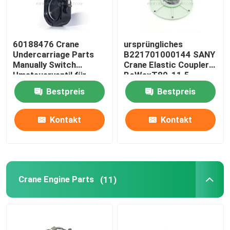
60188476 Crane
ursprüngliches
Undercarriage Parts
B221701000144 SANY
Manually Switch
Crane Elastic Coupler
Umsteuerventil für
BoWexT80-11.5
SANY JZF80FD
Bestpreis
Bestpreis
Kontakt
Kontakt
Crane Engine Parts
(11)