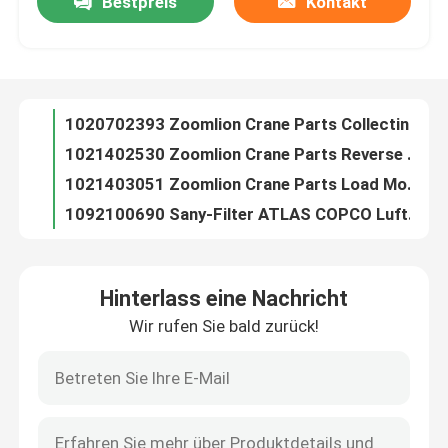
Bestpreis
Kontakt
1020702393 Zoomlion Crane Parts Collecting Crane Ring IOS9001
1021402530 Zoomlion Crane Parts Reverse Display Mobile Crane Parts
Fabrik Tour
1021403051 Zoomlion Crane Parts Load Moment Limiter IOS9001
1092100690 Sany-Filter ATLAS COPCO Luftfilter ersetzt echtes Soem
Qualitätskontrolle
1139800621 Zoomlion Crane Parts ursprünglicher Crane Boom Limit Switch
6009274070 Getriebe-Prüfer Crane Engine Partss SANY Tci
Kontakt
140529000009A ursprüngliches SANY Crane Sensor Length HG-WY-3000-V
Ursprüngliches 142599000048A Crane Remote Control Switch B-S-5025-TN
LKW Crane Parts SANY Crane Becket Wedge des Boom-A219900000129
Nachrichten
Bremsregelventilsitz 3514CF1-020CH SANY des Fuß-A220401000250 Kran
Hinterlass eine Nachricht
Weisen-Ventil A220401000298 Crane Undercarriage Parts SANY S25A3.0 eins
Referenzen
Wir rufen Sie bald zurück!
Schutz-Ventil des Stromkreis-A220401000726 vier für SANY-Kran 3515CF1-010C
Filter Crane Filter Replacement QU1.I (SY) - H40×10S A222100000268 Sany
Ersatzteile des Kranes
Flaschenzug 70×50 A229900005525 SANY Crane Boom Parts Tower Crane
A241100000651 Crane Light Indicator Alarm AL213 IP65 24V 3W
Crane Electrical Parts