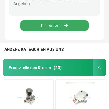
Drehscheinwerfer JD90A-H03Y024 der Klammer-A241100000656 des kran-LED
A241100000703 Crane Light Headlight Ceiling Outdoor YZ.Q-D-010
Hydraulischer Crane Parts
A249900000826 obenliegender Crane Spare Parts Buzzer 3729050-116-24V
O-Ring GL-4-17A52t A249900001096 Crane Electrical Parts Conductive
Crane Undercarriage Parts
A249900001258 ursprünglicher Ersatz Crane Parts Display HL-LCD064-C
Crane Engine Parts
ANDERE KATEGORIEN AUS UNS
Sany-Filter
Ersatzteile des Kranes
(23)
Crane Cab Parts
Crane Boom Parts
Crane Light