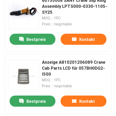
60155008 SANY Crane Slip Ring
Assembly LPTS000-0330-1105-
SY25
MOQ：1PC
Preis：negotiable
Bestpreis
Kontakt
Anzeige A810201206089 Crane
Cab Parts LCD für 057BH0DG2-
I500
MOQ：1PC
Preis：negotiable
Bestpreis
Kontakt