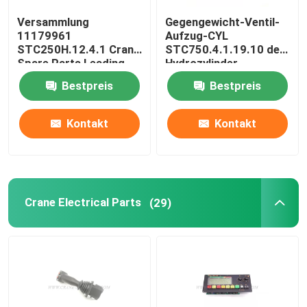
Versammlung
Gegengewicht-Ventil-
Zoomlion Crane Parts
11179961
Aufzug-CYL
STC250H.12.4.1 Crane
STC750.4.1.19.10 des
Spare Parts Leading
Hydrozylinder-
Krandrahtseil
Valve
11211177
Bestpreis
Bestpreis
Kontakt
Kontakt
Crane Electrical Parts
(29)