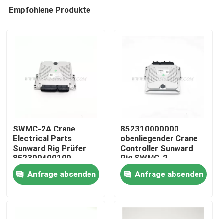
Empfohlene Produkte
SWMC-2A Crane
852310000000
Electrical Parts
obenliegender Crane
Sunward Rig Prüfer
Controller Sunward
Startseite
852300400100
Rig SWMC-2
Anfrage absenden
Anfrage absenden
Produkte
Über uns