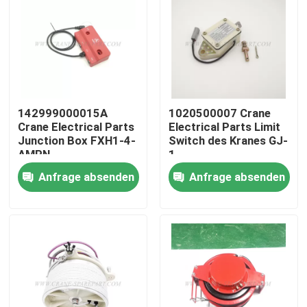
Fabrik Tour
Qualitätskontrolle
142999000015A
1020500007 Crane
Kontakt
Crane Electrical Parts
Electrical Parts Limit
Junction Box FXH1-4-
Switch des Kranes GJ-
AMPN
1
Nachrichten
Anfrage absenden
Anfrage absenden
Referenzen
Ersatzteile des Kranes
Crane Electrical Parts