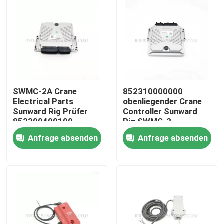
SWMC-2A Crane
852310000000
Electrical Parts
obenliegender Crane
Sunward Rig Prüfer
Controller Sunward
852300400100
Rig SWMC-2
Anfrage absenden
Anfrage absenden
Startseite
Produkte
Über uns