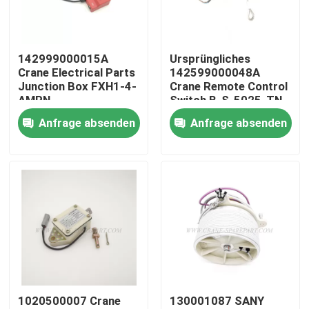
Fabrik Tour
142999000015A
Ursprüngliches
Crane Electrical Parts
142599000048A
Qualitätskontrolle
Junction Box FXH1-4-
Crane Remote Control
AMPN
Switch B-S-5025-TN
Anfrage absenden
Anfrage absenden
Kontakt
Nachrichten
Referenzen
Ersatzteile des Kranes
1020500007 Crane
130001087 SANY
Crane Electrical Parts