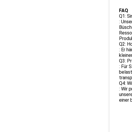
FAQ
Q1: Si
: Unse
Büsche
Ressou
Produk
Q2: Ho
: Er h
kleine
Q3: Pr
: Für 
belast
transp
Q4: Wi
: Wir 
unser
einer 