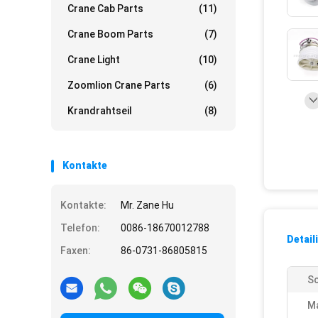
Crane Cab Parts
(11)
Crane Boom Parts
(7)
Crane Light
(10)
Zoomlion Crane Parts
(6)
Krandrahtseil
(8)
Kontakte
Kontakte:
Mr. Zane Hu
Telefon:
0086-18670012788
Detail
Faxen:
86-0731-86805815
Sc
M