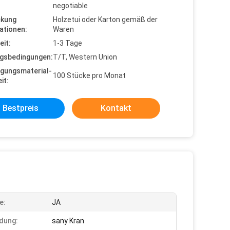
negotiable
ckung
Holzetui oder Karton gemäß der
ationen:
Waren
eit:
1-3 Tage
gsbedingungen:
T/T, Western Union
gungsmaterial-
100 Stücke pro Monat
it:
Bestpreis
Kontakt
e:
JA
dung:
sany Kran