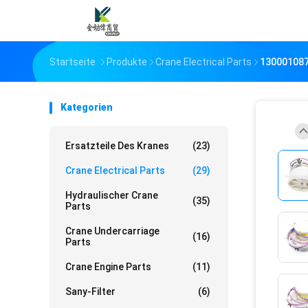
Startseite
Produkte
Crane Electrical Parts
130001087
Kategorien
Ersatzteile Des Kranes
(23)
Crane Electrical Parts
(29)
Hydraulischer Crane
(35)
Parts
Crane Undercarriage
(16)
Parts
Crane Engine Parts
(11)
Sany-Filter
(6)