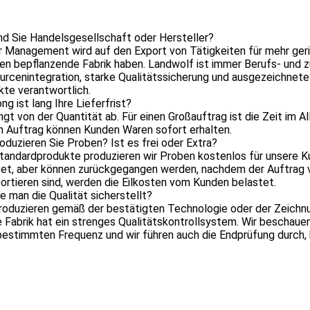
nd Sie Handelsgesellschaft oder Hersteller?
r Management wird auf den Export von Tätigkeiten für mehr geri
n bepflanzende Fabrik haben. Landwolf ist immer Berufs- und z
rcenintegration, starke Qualitätssicherung und ausgezeichnete 
te verantwortlich.
ng ist lang Ihre Lieferfrist?
ängt von der Quantität ab. Für einen Großauftrag ist die Zeit im
n Auftrag können Kunden Waren sofort erhalten.
oduzieren Sie Proben? Ist es frei oder Extra?
Standardprodukte produzieren wir Proben kostenlos für unsere 
et, aber können zurückgegangen werden, nachdem der Auftrag ve
ortieren sind, werden die Eilkosten vom Kunden belastet.
e man die Qualität sicherstellt?
produzieren gemäß der bestätigten Technologie oder der Zeichn
e Fabrik hat ein strenges Qualitätskontrollsystem. Wir bescha
bestimmten Frequenz und wir führen auch die Endprüfung durch,