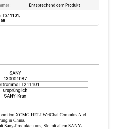
mmer:
Entsprechend dem Produkt
m T211101
,
ran
SANY
130001087
eltrommel T211101
ursprünglich
SANY-Kran
Sany Zoomlion XCMG HELI WeiChai Commins And
rung in China.
 mit Sany-Produkten uns, Sie mit allem SANY-