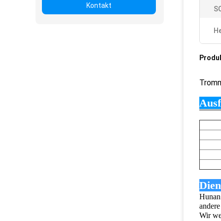
Kontakt
S
He
Produ
Tromm
Ausf
Dien
Hunan 
andere
Wir we