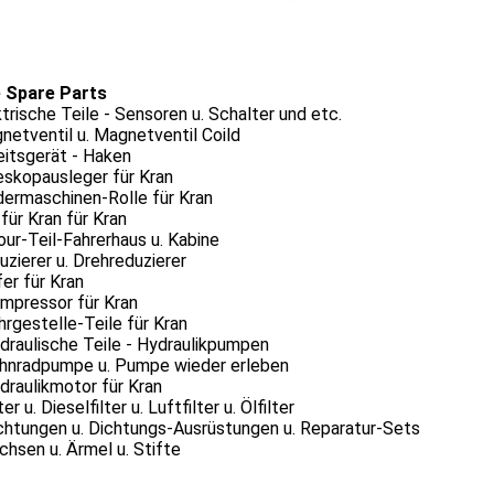
 Spare Parts
ktrische Teile - Sensoren u. Schalter und etc.
netventil u. Magnetventil Coild
eitsgerät - Haken
eskopausleger für Kran
dermaschinen-Rolle für Kran
 für Kran für Kran
our-Teil-Fahrerhaus u. Kabine
uzierer u. Drehreduzierer
fer für Kran
ompressor für Kran
hrgestelle-Teile für Kran
draulische Teile - Hydraulikpumpen
ahnradpumpe u. Pumpe wieder erleben
draulikmotor für Kran
ter u. Dieselfilter u. Luftfilter u. Ölfilter
chtungen u. Dichtungs-Ausrüstungen u. Reparatur-Sets
chsen u. Ärmel u. Stifte