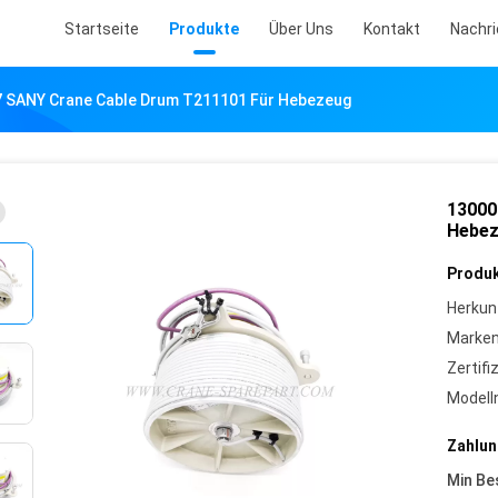
Startseite
Produkte
Über Uns
Kontakt
Nachr
 SANY Crane Cable Drum T211101 Für Hebezeug
13000
Hebe
Produk
Herkun
Marke
Zertifi
Model
Zahlun
Min Be