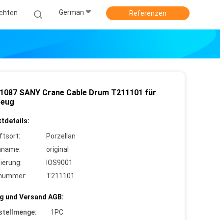
German
ichten
Referenzen
1087 SANY Crane Cable Drum T211101 für
zeug
tdetails:
ftsort:
Porzellan
nname:
original
zierung:
IOS9001
lnummer:
T211101
g und Versand AGB:
stellmenge:
1PC