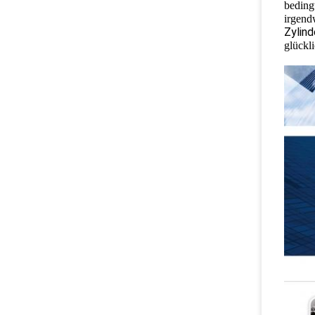
beding
irgend
Zylin
glückl