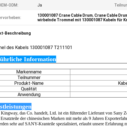
OEM-ODM:
Ja
Teilnu
130001087 Crane Cable Drum
,
Crane Cable Dru
rvorheben:
wirbelnde Trommel mit 130001087 Kabeln für K
kt-Beschreibung
el des Kabels 130001087 T211101
ührliche Information
Markenname
Teilnummer
Produkt-Name
Kab
Qualität
Anwendung
stleistungen
Kingway, das Co. handelt, Ltd. ist ein führender Lieferant von 
 Ersatzteile der chinesischen Marken mit mehr als 9 Jahren Exporterfah
rden sehr auf SANY-Kranteile spezialisiert, erlaubt unsere Erfahrung