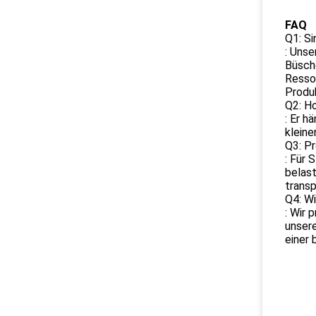
FAQ
Q1: Si
: Unse
Büsche
Ressou
Produk
Q2: Ho
: Er h
kleine
Q3: Pr
: Für 
belast
transp
Q4: Wi
: Wir 
unser
einer 