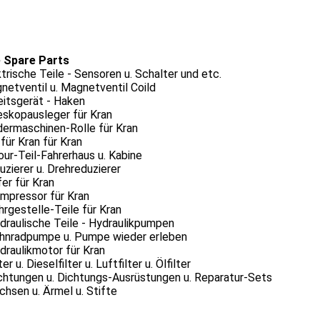
 Spare Parts
ktrische Teile - Sensoren u. Schalter und etc.
netventil u. Magnetventil Coild
eitsgerät - Haken
eskopausleger für Kran
dermaschinen-Rolle für Kran
 für Kran für Kran
our-Teil-Fahrerhaus u. Kabine
uzierer u. Drehreduzierer
fer für Kran
ompressor für Kran
hrgestelle-Teile für Kran
draulische Teile - Hydraulikpumpen
ahnradpumpe u. Pumpe wieder erleben
draulikmotor für Kran
ter u. Dieselfilter u. Luftfilter u. Ölfilter
chtungen u. Dichtungs-Ausrüstungen u. Reparatur-Sets
chsen u. Ärmel u. Stifte