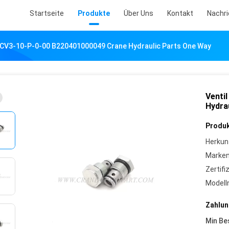
Startseite
Produkte
Über Uns
Kontakt
Nachr
l CV3-10-P-0-00 B220401000049 Crane Hydraulic Parts One Way
Venti
Hydra
Produk
Herkun
Marke
Zertifi
Model
Zahlun
Min Be