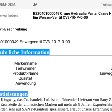
OEM-ODM:
JA
Teilnu
B220401000049 Crane Hydraulic Parts
,
Crane H
rvorheben:
Ein Weisen-Ventil CV3-10-P-0-00
kt-Beschreibung
401000049
Einwegventil CV3-10-P-0-00
ührliche Information
Markenname
Teilnummer
Produkt-Name
Einweg
Qualität
Anwendung
stleistungen
Kingway, das Co. handelt, Ltd. ist ein führender Lieferant von 
 Ersatzteile der chinesischen Marken mit mehr als 9 Jahren Exporterfah
rden sehr auf SANY-Kranteile spezialisiert, erlaubt unsere Erfahrung