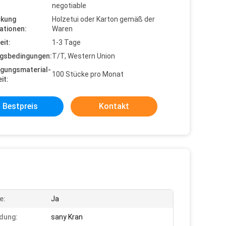
negotiable
ckung
Holzetui oder Karton gemäß der
ationen:
Waren
eit:
1-3 Tage
gsbedingungen:
T/T, Western Union
gungsmaterial-
100 Stücke pro Monat
it:
Bestpreis
Kontakt
e:
Ja
dung:
sany Kran