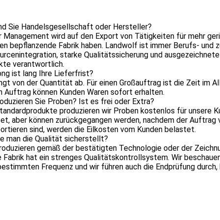
nd Sie Handelsgesellschaft oder Hersteller?
r Management wird auf den Export von Tätigkeiten für mehr geri
n bepflanzende Fabrik haben. Landwolf ist immer Berufs- und z
rcenintegration, starke Qualitätssicherung und ausgezeichnete 
te verantwortlich.
ng ist lang Ihre Lieferfrist?
ängt von der Quantität ab. Für einen Großauftrag ist die Zeit im
n Auftrag können Kunden Waren sofort erhalten.
oduzieren Sie Proben? Ist es frei oder Extra?
Standardprodukte produzieren wir Proben kostenlos für unsere 
et, aber können zurückgegangen werden, nachdem der Auftrag ve
ortieren sind, werden die Eilkosten vom Kunden belastet.
e man die Qualität sicherstellt?
produzieren gemäß der bestätigten Technologie oder der Zeichn
e Fabrik hat ein strenges Qualitätskontrollsystem. Wir bescha
bestimmten Frequenz und wir führen auch die Endprüfung durch,