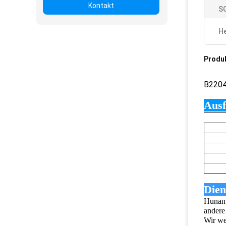
Kontakt
S
He
Produ
B220
Ausf
Dien
Hunan 
andere
Wir we