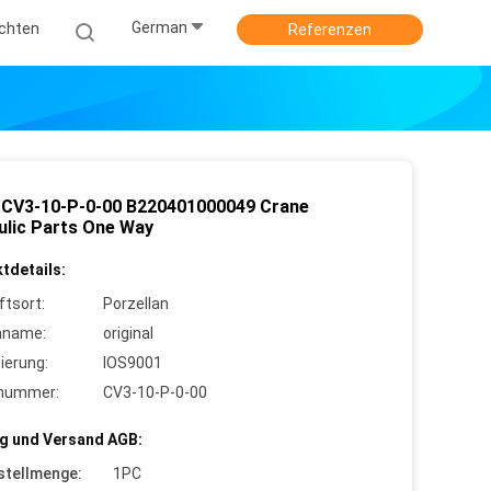
German
ichten
Referenzen
l CV3-10-P-0-00 B220401000049 Crane
ulic Parts One Way
tdetails:
ftsort:
Porzellan
nname:
original
zierung:
IOS9001
lnummer:
CV3-10-P-0-00
g und Versand AGB:
stellmenge:
1PC