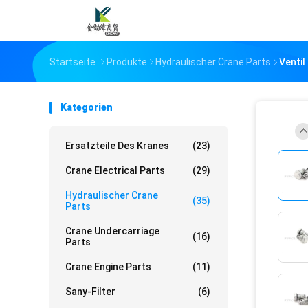
Startseite
Produkte
Hydraulischer Crane Parts
Venti
Kategorien
Ersatzteile Des Kranes
(23)
Crane Electrical Parts
(29)
Hydraulischer Crane
(35)
Parts
Crane Undercarriage
(16)
Parts
Crane Engine Parts
(11)
Sany-Filter
(6)