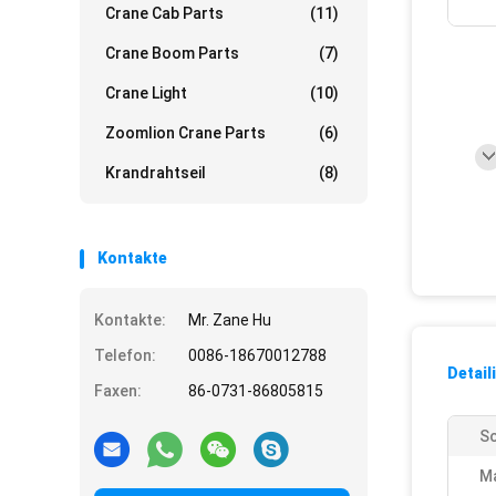
Crane Cab Parts
(11)
Crane Boom Parts
(7)
Crane Light
(10)
Zoomlion Crane Parts
(6)
Krandrahtseil
(8)
Kontakte
Kontakte:
Mr. Zane Hu
Telefon:
0086-18670012788
Detail
Faxen:
86-0731-86805815
Sc
M