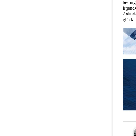
beding
irgend
Zylin
glückl