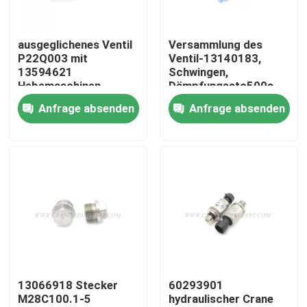
Fabrik Tour
ausgeglichenes Ventil
Versammlung des
P22Q003 mit
Ventil-13140183,
13594621
Schwingen,
Qualitätskontrolle
Hebemaschinen
Dämpfungsstc500s-
d2.4.5.1
Anfrage absenden
Anfrage absenden
Kontakt
Nachrichten
Referenzen
Ersatzteile des Kranes
13066918 Stecker
60293901
M28C100.1-5
hydraulischer Crane
Crane Electrical Parts