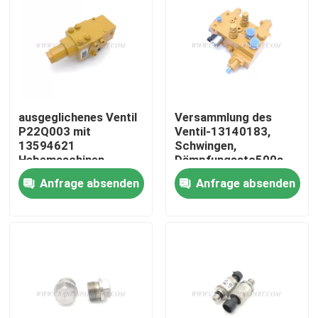
Fabrik Tour
Qualitätskontrolle
ausgeglichenes Ventil
Versammlung des
Kontakt
P22Q003 mit
Ventil-13140183,
13594621
Schwingen,
Hebemaschinen
Dämpfungsstc500s-
d2.4.5.1
Nachrichten
Anfrage absenden
Anfrage absenden
Referenzen
Ersatzteile des Kranes
Crane Electrical Parts