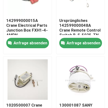
Fabrik Tour
142999000015A
Ursprüngliches
Crane Electrical Parts
142599000048A
Qualitätskontrolle
Junction Box FXH1-4-
Crane Remote Control
AMPN
Switch B-S-5025-TN
Anfrage absenden
Anfrage absenden
Kontakt
Nachrichten
Referenzen
Ersatzteile des Kranes
1020500007 Crane
130001087 SANY
Crane Electrical Parts