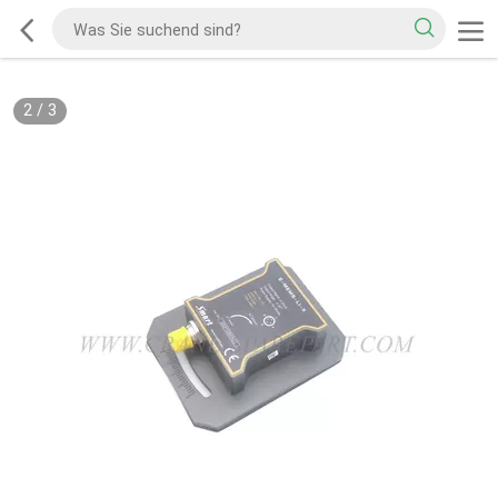
2
/
3