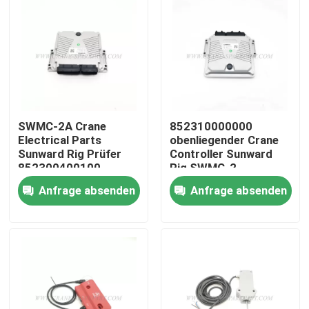
SWMC-2A Crane
852310000000
Electrical Parts
obenliegender Crane
Sunward Rig Prüfer
Controller Sunward
852300400100
Rig SWMC-2
Anfrage absenden
Anfrage absenden
Startseite
Produkte
Über uns