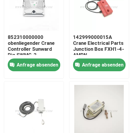
Fabrik Tour
Qualitätskontrolle
852310000000
142999000015A
obenliegender Crane
Crane Electrical Parts
Controller Sunward
Junction Box FXH1-4-
Kontakt
Rig SWMC-2
AMPN
Anfrage absenden
Anfrage absenden
Nachrichten
Referenzen
Ersatzteile des Kranes
Crane Electrical Parts