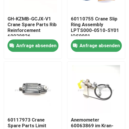
Fabrik Tour
GH-KZMB-GCJX-V1
60110755 Crane Slip
Crane Spare Parts Rib
Ring Assembly
Reinforcement
LPTS000-0510-SY01
Qualitätskontrolle
60029826
IOS9001
Anfrage absenden
Anfrage absenden
Kontakt
Nachrichten
Referenzen
Ersatzteile des Kranes
60117973 Crane
Anemometer
Spare Parts Limit
60063869 im Kran-
Crane Electrical Parts