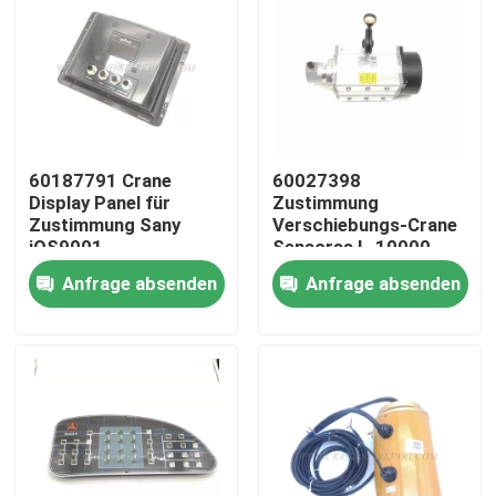
60187791 Crane
60027398
Display Panel für
Zustimmung
Zustimmung Sany
Verschiebungs-Crane
iOS9001
Sensorss L-10000-
24-C2 IOS9001
Anfrage absenden
Anfrage absenden
Startseite
Produkte
Über uns