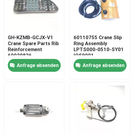
Fabrik Tour
Qualitätskontrolle
GH-KZMB-GCJX-V1
60110755 Crane Slip
Crane Spare Parts Rib
Ring Assembly
Reinforcement
LPTS000-0510-SY01
Kontakt
60029826
IOS9001
Anfrage absenden
Anfrage absenden
Nachrichten
Referenzen
Ersatzteile des Kranes
Crane Electrical Parts