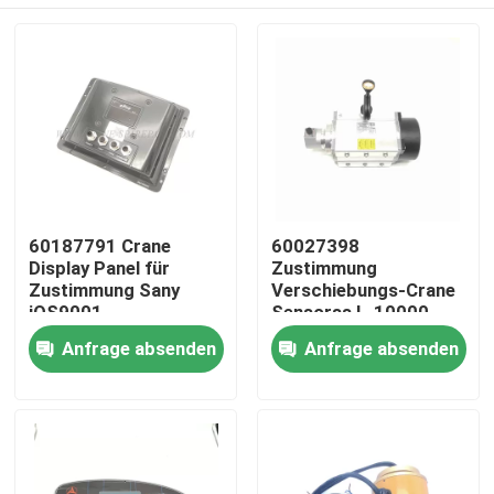
60187791 Crane
60027398
Display Panel für
Zustimmung
Zustimmung Sany
Verschiebungs-Crane
iOS9001
Sensorss L-10000-
24-C2 IOS9001
Startseite
Anfrage absenden
Anfrage absenden
Produkte
Über uns