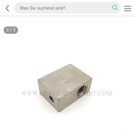
2
/
3