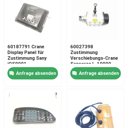
60187791 Crane
60027398
Display Panel für
Zustimmung
Zustimmung Sany
Verschiebungs-Crane
iOS9001
Sensorss L-10000-
24-C2 IOS9001
Anfrage absenden
Anfrage absenden
Startseite
Produkte
Über uns