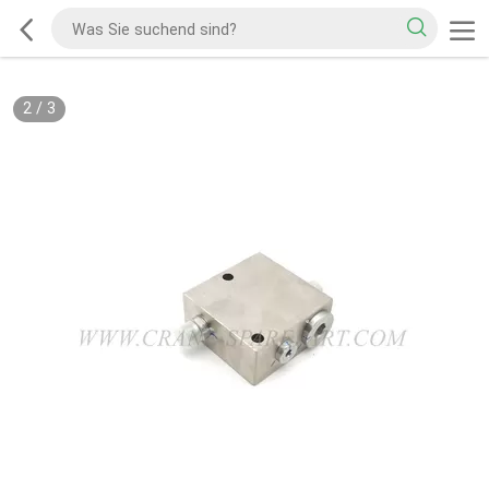
2
/
3