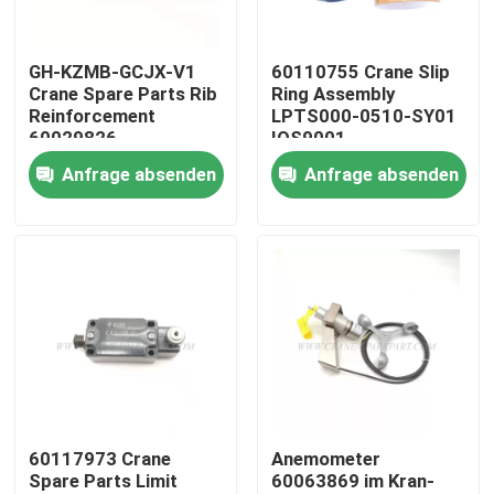
Fabrik Tour
GH-KZMB-GCJX-V1
60110755 Crane Slip
Crane Spare Parts Rib
Ring Assembly
Reinforcement
LPTS000-0510-SY01
Qualitätskontrolle
60029826
IOS9001
Anfrage absenden
Anfrage absenden
Kontakt
Nachrichten
Referenzen
Ersatzteile des Kranes
60117973 Crane
Anemometer
Spare Parts Limit
60063869 im Kran-
Crane Electrical Parts