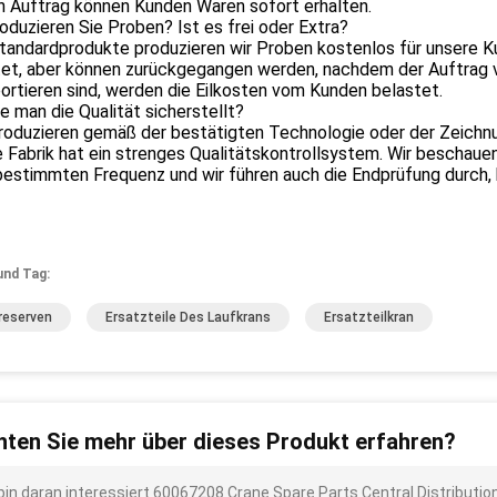
n Auftrag können Kunden Waren sofort erhalten.
oduzieren Sie Proben? Ist es frei oder Extra?
Standardprodukte produzieren wir Proben kostenlos für unsere 
et, aber können zurückgegangen werden, nachdem der Auftrag ve
ortieren sind, werden die Eilkosten vom Kunden belastet.
e man die Qualität sicherstellt?
produzieren gemäß der bestätigten Technologie oder der Zeichn
e Fabrik hat ein strenges Qualitätskontrollsystem. Wir bescha
bestimmten Frequenz und wir führen auch die Endprüfung durch,
und Tag:
reserven
Ersatzteile Des Laufkrans
Ersatzteilkran
ten Sie mehr über dieses Produkt erfahren?
 bin daran interessiert 60067208 Crane Spare Parts Central Distribut