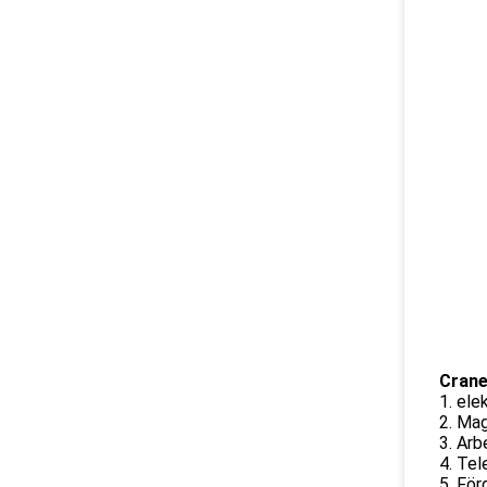
Crane
1. ele
2. Mag
3. Arb
4. Tel
5. För