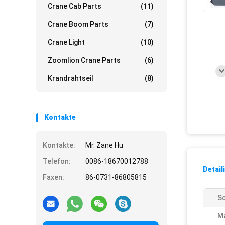
Crane Cab Parts
(11)
Crane Boom Parts
(7)
Crane Light
(10)
Zoomlion Crane Parts
(6)
Krandrahtseil
(8)
Kontakte
Kontakte:
Mr. Zane Hu
Telefon:
0086-18670012788
Detail
Faxen:
86-0731-86805815
Sc
M