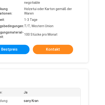
negotiable
ckung
Holzetui oder Karton gemäß der
ationen:
Waren
eit:
1-3 Tage
gsbedingungen:
T/T, Western Union
gungsmaterial-
100 Stücke pro Monat
it:
Bestpreis
Kontakt
e:
Ja
dung:
sany Kran