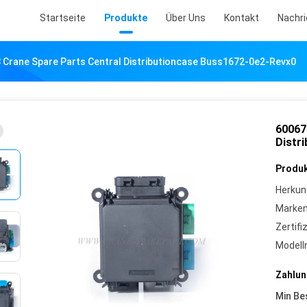
Startseite
Produkte
Über Uns
Kontakt
Nachr
 Crane Spare Parts Central Distributioncase Buss1672-0e2-Revx0
60067
Distr
Produk
Herkun
Marke
Zertifi
Model
Zahlun
Min Be