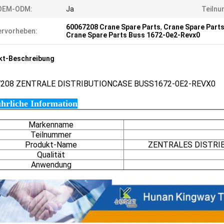
OEM-ODM:
Ja
Teilnu
60067208 Crane Spare Parts
,
Crane Spare Parts
rvorheben:
Crane Spare Parts Buss 1672-0e2-Revx0
kt-Beschreibung
7208
ZENTRALE DISTRIBUTIONCASE BUSS1672-0E2-REVX0
hrliche Information
Markenname
Teilnummer
Produkt-Name
ZENTRALES DISTRI
Qualität
Anwendung