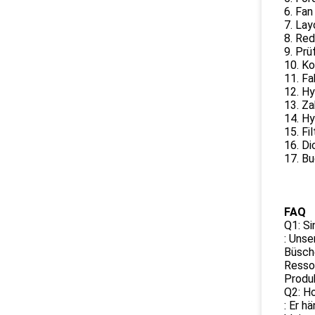
6. Fan
7. Lay
8. Red
9. Prü
10. K
11. Fa
12. Hy
13. Z
14. Hy
15. Fil
16. Di
17. Bu
FAQ
Q1: Si
: Unse
Büsche
Ressou
Produk
Q2: Ho
: Er h