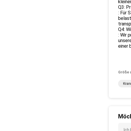
kleine
Q3: Pr
: Für 
belast
transp
Q4: Wi
: Wir 
unser
einer 
Größe 
Kran
Möch
Ich