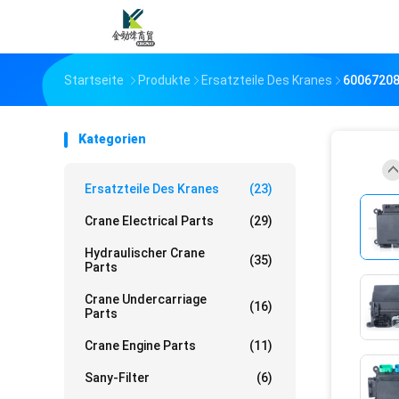
Startseite
Produkte
Ersatzteile Des Kranes
60067208
Kategorien
Ersatzteile Des Kranes
(23)
Crane Electrical Parts
(29)
Hydraulischer Crane
(35)
Parts
Crane Undercarriage
(16)
Parts
Crane Engine Parts
(11)
Sany-Filter
(6)