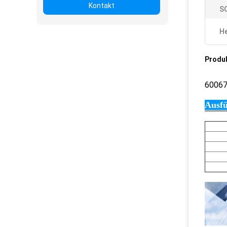
Kontakt
S
He
Produ
6006
Ausfü