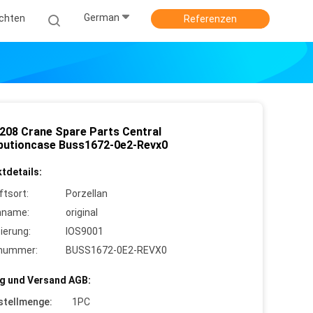
German
ichten
Referenzen
208 Crane Spare Parts Central
ibutioncase Buss1672-0e2-Revx0
tdetails:
ftsort:
Porzellan
nname:
original
zierung:
IOS9001
lnummer:
BUSS1672-0E2-REVX0
g und Versand AGB:
stellmenge:
1PC