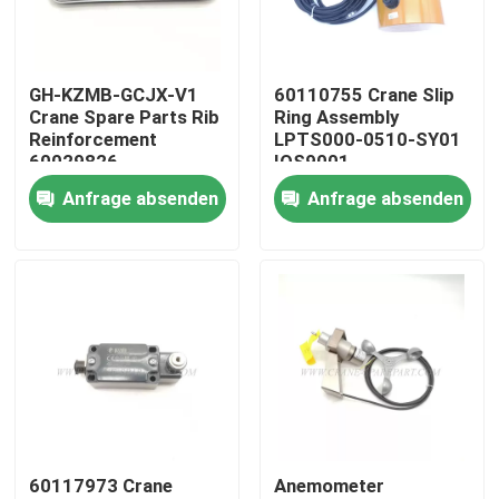
Fabrik Tour
GH-KZMB-GCJX-V1
60110755 Crane Slip
Crane Spare Parts Rib
Ring Assembly
Qualitätskontrolle
Reinforcement
LPTS000-0510-SY01
60029826
IOS9001
Anfrage absenden
Anfrage absenden
Kontakt
Nachrichten
Referenzen
Ersatzteile des Kranes
60117973 Crane
Anemometer
Crane Electrical Parts