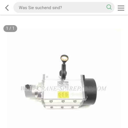
1
/
1