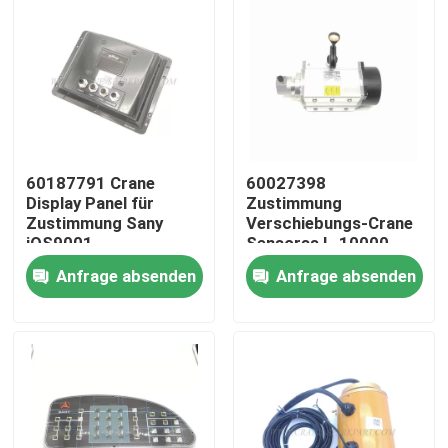
60187791 Crane
60027398
Display Panel für
Zustimmung
Zustimmung Sany
Verschiebungs-Crane
iOS9001
Sensorss L-10000-
24-C2 IOS9001
Anfrage absenden
Anfrage absenden
Startseite
Produkte
Über uns