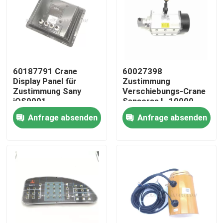
60187791 Crane
60027398
Display Panel für
Zustimmung
Zustimmung Sany
Verschiebungs-Crane
iOS9001
Sensorss L-10000-
24-C2 IOS9001
Anfrage absenden
Anfrage absenden
Startseite
Produkte
Über uns