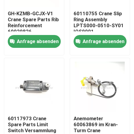
GH-KZMB-GCJX-V1
60110755 Crane Slip
Fabrik Tour
Crane Spare Parts Rib
Ring Assembly
Reinforcement
LPTS000-0510-SY01
60029826
IOS9001
Qualitätskontrolle
Anfrage absenden
Anfrage absenden
Kontakt
Nachrichten
Referenzen
Ersatzteile des Kranes
60117973 Crane
Anemometer
Spare Parts Limit
60063869 im Kran-
Switch Versammlung
Turm Crane
Crane Electrical Parts