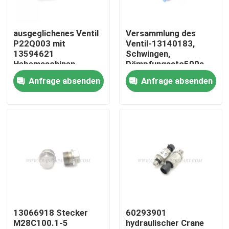
Fabrik Tour
ausgeglichenes Ventil
Versammlung des
P22Q003 mit
Ventil-13140183,
13594621
Schwingen,
Qualitätskontrolle
Hebemaschinen
Dämpfungsstc500s-
d2.4.5.1
Anfrage absenden
Anfrage absenden
Kontakt
Nachrichten
Referenzen
Ersatzteile des Kranes
13066918 Stecker
60293901
M28C100.1-5
hydraulischer Crane
Crane Electrical Parts