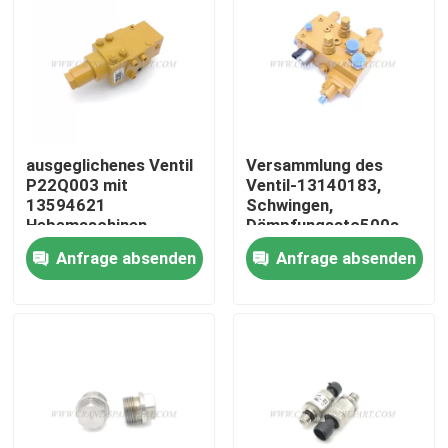
Fabrik Tour
Qualitätskontrolle
ausgeglichenes Ventil
Versammlung des
Kontakt
P22Q003 mit
Ventil-13140183,
13594621
Schwingen,
Hebemaschinen
Dämpfungsstc500s-
d2.4.5.1
Nachrichten
Anfrage absenden
Anfrage absenden
Referenzen
Ersatzteile des Kranes
Crane Electrical Parts