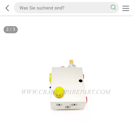
2
/
3