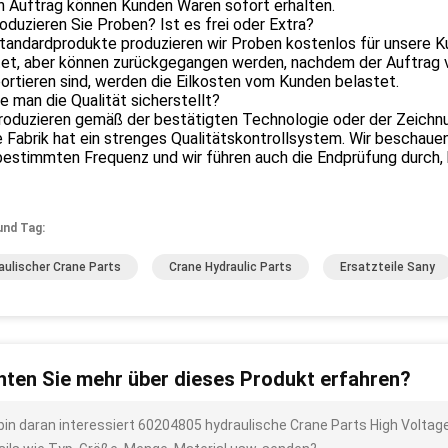
n Auftrag können Kunden Waren sofort erhalten.
oduzieren Sie Proben? Ist es frei oder Extra?
Standardprodukte produzieren wir Proben kostenlos für unsere 
et, aber können zurückgegangen werden, nachdem der Auftrag ve
ortieren sind, werden die Eilkosten vom Kunden belastet.
e man die Qualität sicherstellt?
produzieren gemäß der bestätigten Technologie oder der Zeichn
e Fabrik hat ein strenges Qualitätskontrollsystem. Wir bescha
bestimmten Frequenz und wir führen auch die Endprüfung durch,
und Tag:
aulischer Crane Parts
Crane Hydraulic Parts
Ersatzteile Sany
ten Sie mehr über dieses Produkt erfahren?
 bin daran interessiert 60204805 hydraulische Crane Parts High Volta