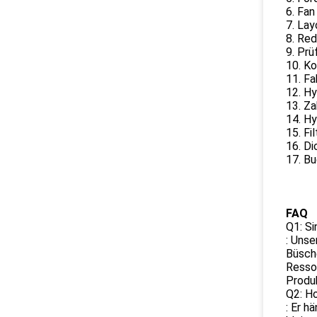
6. Fan
7. Lay
8. Red
9. Prü
10. K
11. Fa
12. Hy
13. Z
14. Hy
15. Fil
16. Di
17. Bu
FAQ
Q1: Si
: Unse
Büsche
Ressou
Produk
Q2: Ho
: Er h