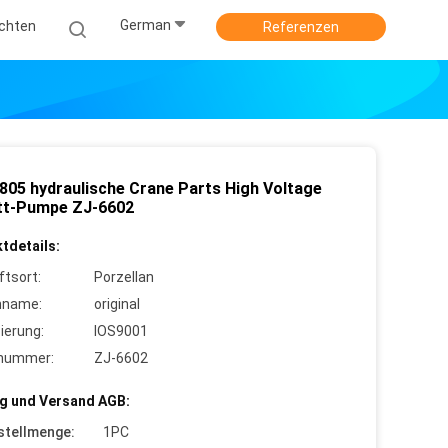
German
ichten
Referenzen
805 hydraulische Crane Parts High Voltage
ett-Pumpe ZJ-6602
tdetails:
ftsort:
Porzellan
nname:
original
zierung:
IOS9001
lnummer:
ZJ-6602
g und Versand AGB:
stellmenge:
1PC