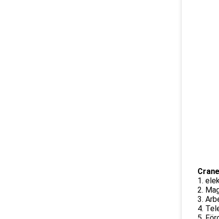
Crane
1. ele
2. Mag
3. Arb
4. Tel
5. För