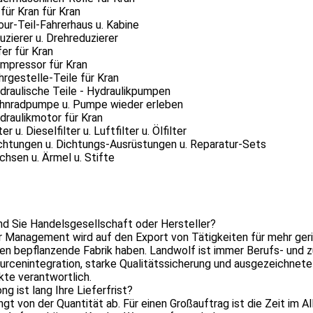
 für Kran für Kran
our-Teil-Fahrerhaus u. Kabine
uzierer u. Drehreduzierer
fer für Kran
ompressor für Kran
hrgestelle-Teile für Kran
draulische Teile - Hydraulikpumpen
ahnradpumpe u. Pumpe wieder erleben
draulikmotor für Kran
ter u. Dieselfilter u. Luftfilter u. Ölfilter
chtungen u. Dichtungs-Ausrüstungen u. Reparatur-Sets
chsen u. Ärmel u. Stifte
nd Sie Handelsgesellschaft oder Hersteller?
r Management wird auf den Export von Tätigkeiten für mehr geri
n bepflanzende Fabrik haben. Landwolf ist immer Berufs- und z
rcenintegration, starke Qualitätssicherung und ausgezeichnete 
te verantwortlich.
ng ist lang Ihre Lieferfrist?
ängt von der Quantität ab. Für einen Großauftrag ist die Zeit im