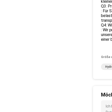
kleine
Q3: Pr
: Für 
belast
transp
Q4: Wi
: Wir 
unser
einer 
Größe 
Hydr
Möch
Ich