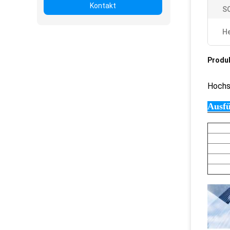
Kontakt
S
He
Produ
Hochs
Ausfü