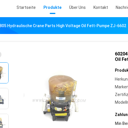
Startseite
Produkte
Über Uns
Kontakt
Nachr
805 Hydraulische Crane Parts High Voltage Oil Fett-Pumpe ZJ-6602
60204
Oil F
Produk
Herkun
Marke
Zertifi
Model
Zahlun
Min Be