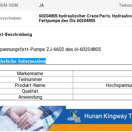
OEM-ODM:
JA
Teilnu
60204805 hydraulischer Crane Parts
,
Hydraulis
rvorheben:
Fettpumpe des Öls 60204805
kt-Beschreibung
pannungs
fett-Pumpe ZJ-6602 des öl-60204805
hrliche Information
Markenname
Teilnummer
Produkt-Name
Hochspannu
Qualität
Anwendung