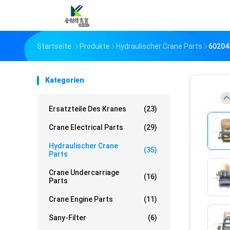
Startseite
Produkte
Hydraulischer Crane Parts
60204
Kategorien
Ersatzteile Des Kranes
(23)
Crane Electrical Parts
(29)
Hydraulischer Crane
(35)
Parts
Crane Undercarriage
(16)
Parts
Crane Engine Parts
(11)
Sany-Filter
(6)