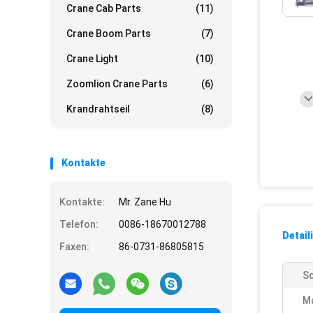
Crane Cab Parts
(11)
Crane Boom Parts
(7)
Crane Light
(10)
Zoomlion Crane Parts
(6)
Krandrahtseil
(8)
Kontakte
Kontakte:
Mr. Zane Hu
Telefon:
0086-18670012788
Detail
Faxen:
86-0731-86805815
Sc
M