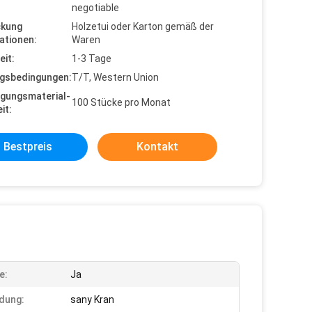
negotiable
ckung
Holzetui oder Karton gemäß der
ationen:
Waren
eit:
1-3 Tage
gsbedingungen:
T/T, Western Union
gungsmaterial-
100 Stücke pro Monat
it:
Bestpreis
Kontakt
e:
Ja
dung:
sany Kran