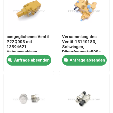
Fabrik Tour
Qualitätskontrolle
ausgeglichenes Ventil
Versammlung des
P22Q003 mit
Ventil-13140183,
Kontakt
13594621
Schwingen,
Hebemaschinen
Dämpfungsstc500s-
d2.4.5.1
Anfrage absenden
Anfrage absenden
Nachrichten
Referenzen
Ersatzteile des Kranes
Crane Electrical Parts