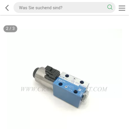
2
/
3