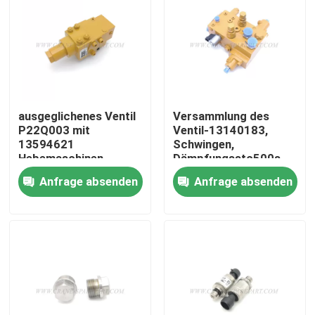
Fabrik Tour
Qualitätskontrolle
ausgeglichenes Ventil
Versammlung des
Kontakt
P22Q003 mit
Ventil-13140183,
13594621
Schwingen,
Hebemaschinen
Dämpfungsstc500s-
d2.4.5.1
Nachrichten
Anfrage absenden
Anfrage absenden
Referenzen
Ersatzteile des Kranes
Crane Electrical Parts