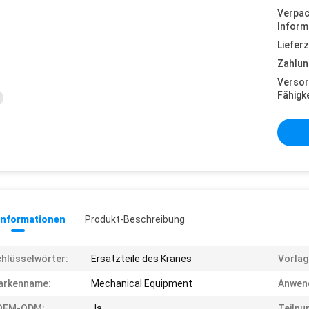
Verpa
Inform
Lieferz
Zahlun
Versor
Fähigke
informationen
Produkt-Beschreibung
hlüsselwörter:
Ersatzteile des Kranes
Vorlag
arkenname:
Mechanical Equipment
Anwen
OEM-ODM:
Ja
Teilnu