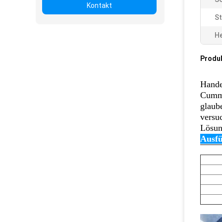
Kontakt
St
He
Produ
Hande
Cummi
glaub
versu
Lösun
Ausfü