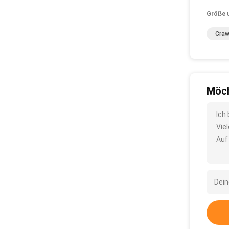
Größe 
Craw
Möch
Ich
Vie
Auf