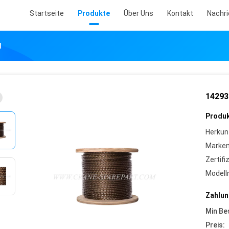
Startseite
Produkte
Über Uns
Kontakt
Nachr
l
14293
Produk
Herkun
Marke
Zertifi
Model
Zahlun
Min Be
Preis: