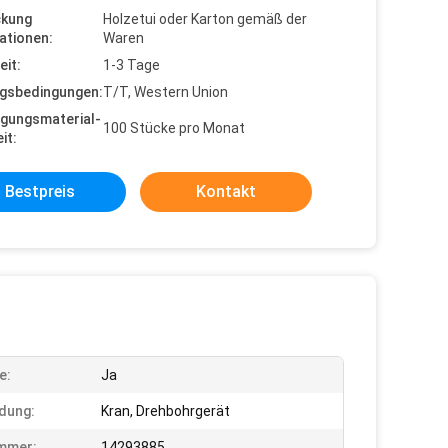
ckung
Holzetui oder Karton gemäß der
ationen:
Waren
eit:
1-3 Tage
gsbedingungen:
T/T, Western Union
gungsmaterial-
100 Stücke pro Monat
it:
Bestpreis
Kontakt
e:
Ja
dung:
Kran, Drehbohrgerät
mmer:
14293885