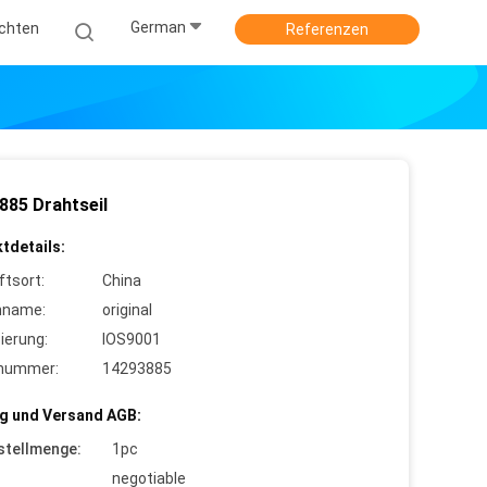
German
ichten
Referenzen
885 Drahtseil
tdetails:
ftsort:
China
nname:
original
zierung:
IOS9001
lnummer:
14293885
g und Versand AGB:
stellmenge:
1pc
negotiable