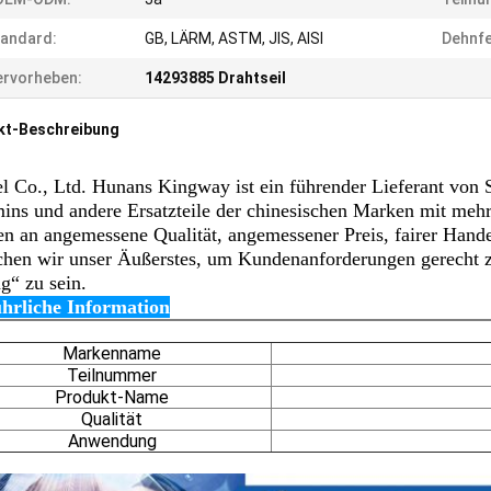
andard:
GB, LÄRM, ASTM, JIS, AISI
Dehnfe
rvorheben:
14293885 Drahtseil
kt-Beschreibung
l Co., Ltd. Hunans Kingway ist ein führender Lieferant v
ns und andere Ersatzteile der chinesischen Marken mit mehr
en an angemessene Qualität, angemessener Preis, fairer Hand
chen wir unser Äußerstes, um Kundenanforderungen gerecht zu
g“ zu sein.
hrliche Information
Markenname
Teilnummer
Produkt-Name
Qualität
Anwendung