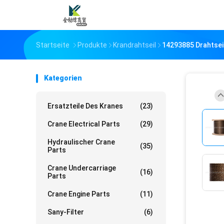
Startseite
Produkte
Krandrahtseil
14293885 Drahtsei
Kategorien
Ersatzteile Des Kranes
(23)
Crane Electrical Parts
(29)
Hydraulischer Crane
(35)
Parts
Crane Undercarriage
(16)
Parts
Crane Engine Parts
(11)
Sany-Filter
(6)