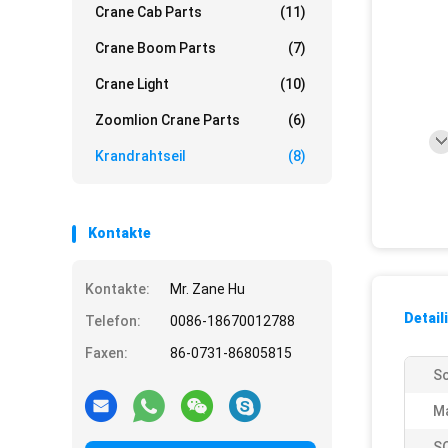
Crane Cab Parts
(11)
Crane Boom Parts
(7)
Crane Light
(10)
Zoomlion Crane Parts
(6)
Krandrahtseil
(8)
Kontakte
Kontakte:
Mr. Zane Hu
Detail
Telefon:
0086-18670012788
Faxen:
86-0731-86805815
Sc
M
S