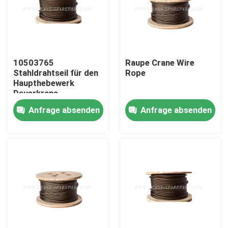
10503765
Raupe Crane Wire
Stahldrahtseil für den
Rope
Haupthebewerk
Dauerkrane
Ersatzteile
Anfrage absenden
Anfrage absenden
Startseite
Produkte
Über uns