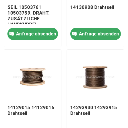
SEIL 10503761
14130908 Drahtseil
10503759. DRAHT.
Fabrik Tour
ZUSÄTZLICHE
HANDKURBEL
Anfrage absenden
Anfrage absenden
Qualitätskontrolle
Kontakt
Nachrichten
Referenzen
Ersatzteile des Kranes
14129015 14129016
14293930 14293915
Drahtseil
Drahtseil
Crane Electrical Parts