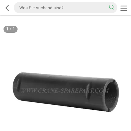
1
/
1