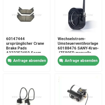
Fabrik Tour
Qualitätskontrolle
60147444
Wechselstrom-
Kontakt
ursprünglicher Crane
Umsteuerventilvorlage
Brake Pads
60188476 SANY-Kran-
A3222F2450 Soem-
JZF80FD manuelle
Ersatz
Nachrichten
Anfrage absenden
Anfrage absenden
Referenzen
Ersatzteile des Kranes
Crane Electrical Parts