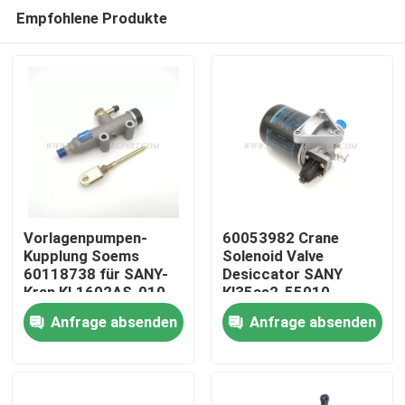
Empfohlene Produkte
Vorlagenpumpen-
60053982 Crane
Kupplung Soems
Solenoid Valve
60118738 für SANY-
Desiccator SANY
Startseite
Kran KL1602AS-010
Kl35as2-55010
Anfrage absenden
Anfrage absenden
Produkte
Über uns