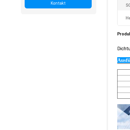
Kontakt
S
He
Produ
Dicht
Ausfü