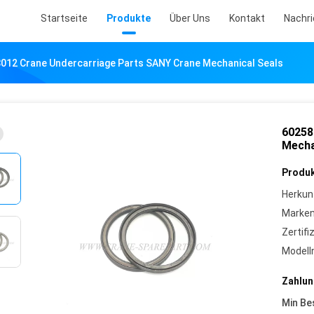
Startseite
Produkte
Über Uns
Kontakt
Nachr
012 Crane Undercarriage Parts SANY Crane Mechanical Seals
60258
Mecha
Produk
Herkun
Marke
Zertifi
Model
Zahlun
Min Be