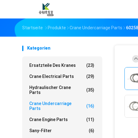
Startseite
Produkte
Crane Undercarriage Parts
60258
Kategorien
Ersatzteile Des Kranes
(23)
Crane Electrical Parts
(29)
Hydraulischer Crane
(35)
Parts
Crane Undercarriage
(16)
Parts
Crane Engine Parts
(11)
Sany-Filter
(6)