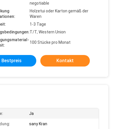
negotiable
ckung
Holzetui oder Karton gemäß der
ationen:
Waren
eit:
1-3 Tage
gsbedingungen:
T/T, Western Union
gungsmaterial-
100 Stücke pro Monat
it:
Bestpreis
Kontakt
e:
Ja
dung:
sany Kran