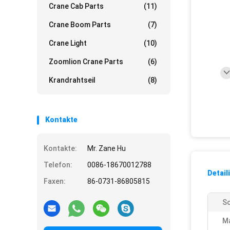
Crane Cab Parts
(11)
Crane Boom Parts
(7)
Crane Light
(10)
Zoomlion Crane Parts
(6)
Krandrahtseil
(8)
Kontakte
Kontakte:
Mr. Zane Hu
Telefon:
0086-18670012788
Detail
Faxen:
86-0731-86805815
Sc
M