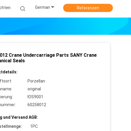
German
ichten
Referenzen
012 Crane Undercarriage Parts SANY Crane
nical Seals
tdetails:
ftsort:
Porzellan
nname:
original
zierung:
IOS9001
lnummer:
60258012
g und Versand AGB:
stellmenge:
1PC