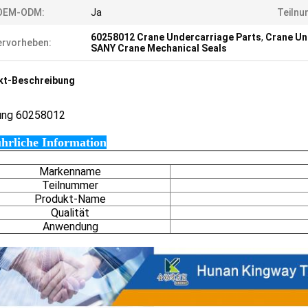
OEM-ODM:
Ja
Teilnu
60258012 Crane Undercarriage Parts
,
Crane Un
rvorheben:
SANY Crane Mechanical Seals
kt-Beschreibung
ung
60258012
hrliche Information
Markenname
Teilnummer
Produkt-Name
Qualität
Anwendung