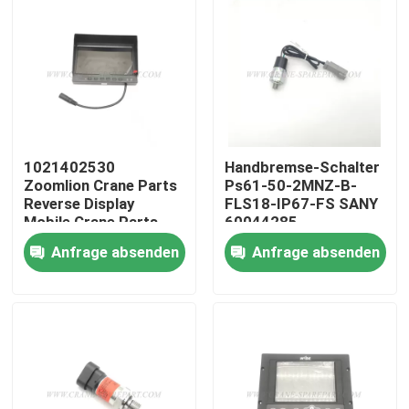
1021402530
Handbremse-Schalter
Zoomlion Crane Parts
Ps61-50-2MNZ-B-
Reverse Display
FLS18-IP67-FS SANY
Mobile Crane Parts
60044285
Anfrage absenden
Anfrage absenden
Startseite
Produkte
Über uns