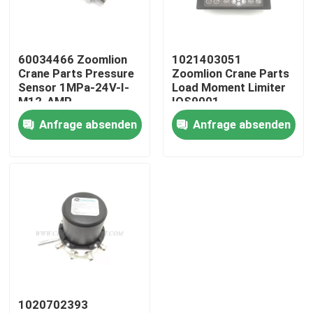
Fabrik Tour
60034466 Zoomlion
1021403051
Crane Parts Pressure
Zoomlion Crane Parts
Qualitätskontrolle
Sensor 1MPa-24V-I-
Load Moment Limiter
M12-AMP
IOS9001
Anfrage absenden
Anfrage absenden
Kontakt
Nachrichten
Referenzen
Ersatzteile des Kranes
1020702393
Crane Electrical Parts