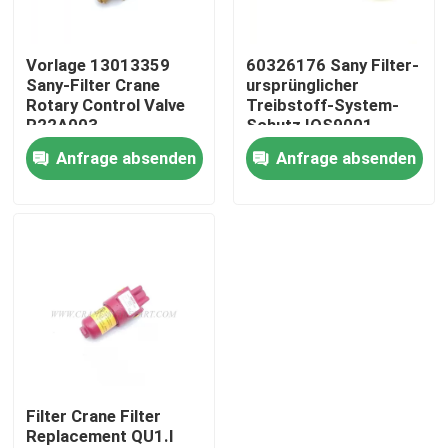
Fabrik Tour
Vorlage 13013359
60326176 Sany Filter-
Sany-Filter Crane
ursprünglicher
Rotary Control Valve
Treibstoff-System-
Qualitätskontrolle
R22A003
Schutz IOS9001
Anfrage absenden
Anfrage absenden
Kontakt
Nachrichten
Referenzen
Ersatzteile des Kranes
Filter Crane Filter
Replacement QU1.I
Crane Electrical Parts