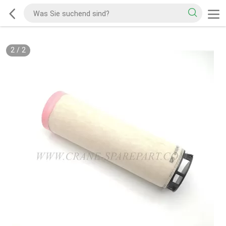
2
/
2