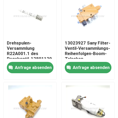
Drehspulen-
13023927 Sany Filter-
Versammlung
Ventil-Versammlungs-
R22A001.1 des
Reihenfolgen-Boom-
Regelventil-12891129
Teleskop
STC500.4.2.18
Anfrage absenden
Anfrage absenden
Startseite
Produkte
Über uns