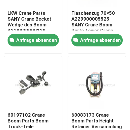
LKW Crane Parts
Flaschenzug 70×50
Fabrik Tour
SANY Crane Becket
A229900005525
Wedge des Boom-
SANY Crane Boom
A219900000129
Parts Tower Crane
Qualitätskontrolle
Anfrage absenden
Anfrage absenden
Kontakt
Nachrichten
Referenzen
Ersatzteile des Kranes
60197102 Crane
60083173 Crane
Boom Parts Boom
Boom Parts Height
Truck-Teile
Retainer Versammlung
Crane Electrical Parts