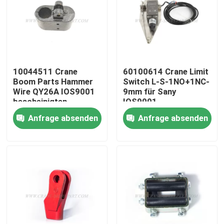
10044511 Crane
60100614 Crane Limit
Boom Parts Hammer
Switch L-S-1NO+1NC-
Wire QY26A IOS9001
9mm für Sany
bescheinigten
IOS9001
Anfrage absenden
Anfrage absenden
Startseite
Produkte
Über uns